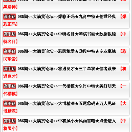
黑赌神
】
高手贴
086期<<大满贯论坛>>爆彩正码★九肖中特★创世经典
【
爆
彩正码
】
高手贴
086期<<大满贯论坛>>中特名目★琴棋书画★数据很稳
【
中
特名目
】
高手贴
086期<<大满贯论坛>>彩民挚爱★③段中特★专业赢钱
【
彩
民挚爱
】
高手贴
086期<<大满贯论坛>>将遇良才★三半单双★信者跟来
【
将
遇良才
】
高手贴
086期<<大满贯论坛>>一代楷模★⒐肖中特★美好明天
【
一
代楷模
】
高手贴
086期<<大满贯论坛>>大博精深★五尾⑩码★万人见证
【
大
博精深
】
高手贴
086期<<大满贯论坛>>中将虽小★风雨雷电★点击进入
【
中
将虽小
】