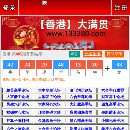
登 录
注 册
精英高手论坛
大中华主论坛
澳门鸿运论坛
六合字典联盟
大富豪主论坛
大润发主论坛
六合至尊论坛
财富高手论坛
风生水起论坛
大家發心水坛
大红鹰高手坛
四九高手论坛
摇钱树心水坛
顶尖抓码大师
巃腾四海官网
49彩霸王论坛
神算子资料网
金算盘高手坛
猪八戒高手坛
小哪吒高手坛
六合之家论坛
六合高手论坛
新澳大玩家坛
暴庄六合论坛