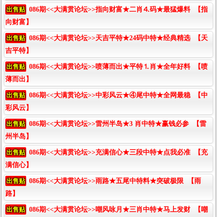
出售贴
086期<<大满贯论坛>>指向财富★二肖⒋码★最猛爆料
【
指
向财富
】
出售贴
086期<<大满贯论坛>>天吉平特★24码中特★经典精选
【
天
吉平特
】
出售贴
086期<<大满贯论坛>>喷薄而出★平特⒈肖★全年好料
【
喷
薄而出
】
出售贴
086期<<大满贯论坛>>中彩风云★④尾中特★全网最稳
【
中
彩风云
】
出售贴
086期<<大满贯论坛>>雷州半岛★3 肖中特★赢钱必参
【
雷
州半岛
】
出售贴
086期<<大满贯论坛>>充满信心★三段中特★点我必准
【
充
满信心
】
出售贴
086期<<大满贯论坛>>雨路★五尾中特料★突破极限
【
雨
路
】
出售贴
086期<<大满贯论坛>>嘲风咏月★三肖中特★马上发财
【
嘲